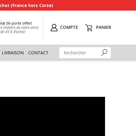
achat (France hors Corse)
plat de porte offert
COMPTE
PANIER
e linéaire de votre vitre)
 de 45 € d’achat
LIVRAISON
CONTACT