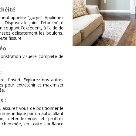
chéité
ément appelée "gorge". Appliquez
t. Disposez le joint d'étanchéité
en coupant l'excédent, à l'aide de
vissez délicatement les boulons,
ute fissure.
déo
monstration visuelle complète de
:
tre d'insert. Explorez nos autres
ues pour entretenir et maximiser
ée.
s :
e, assurez-vous de positionner le
, comme indiqué par un autocollant
on, détendez-vous et profitez
e cheminée, en toute confiance