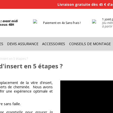
Livraison gratuite dès 45 € d’
1 joint 
ez
avant midi
Paiement en 4x Sans frais !
(au mètr
s
sous 48H
à partir
ES
DEVIS ASSURANCE
ACCESSOIRES
CONSEILS DE MONTAGE
nsert en 5 étapes ?
'insert en 5 étapes ?
lacement de la vitre d'insert,
nserts de cheminée. Nous avons
frir une expérience optimale et
 sans faille.
pe essentielle pour assurer la