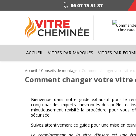
06 07 75 51 37
Command
chez vou
ACCUEIL
VITRES PAR MARQUES
VITRES PAR FORM
Accueil
Conseils de montage
Comment changer votre vitre d'i
Comment changer votre vitre d
Bienvenue dans notre guide exhaustif pour le remp
conçu par des experts chevronnés des poêles et i
minutieusement revisité la procédure pour vous of
sécurisée.
Suivez attentivement ce guide pour une mise en œuvre
Le remplacement de la vitre d'insert est une éta