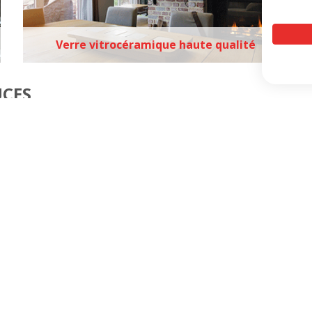
Verre vitrocéramique haute qualité
UCES
Comment mesurer une vitre d'insert à
remplacer ?
Vitre Cheminée