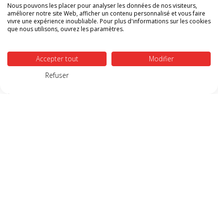
Nous pouvons les placer pour analyser les données de nos visiteurs,
améliorer notre site Web, afficher un contenu personnalisé et vous faire
vivre une expérience inoubliable. Pour plus d'informations sur les cookies
que nous utilisons, ouvrez les paramètres.
Accepter tout
Modifier
Meilleur rapport qualité/prix
Refuser
NOS DERNIERS CONSEILS &
ASTUCES
Comment changer votre vitre d'insert en 5
étapes ?