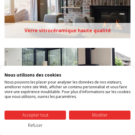
Verre vitrocéramique haute qualité
Nous utilisons des cookies
Nous pouvons les placer pour analyser les données de nos visiteurs,
améliorer notre site Web, afficher un contenu personnalisé et vous faire
vivre une expérience inoubliable. Pour plus d'informations sur les cookies
Meilleur rapport qualité/prix
que nous utilisons, ouvrez les paramètres.
NOS DERNIERS CONSEILS &
Accepter tout
Modifier
ASTUCES
Refuser